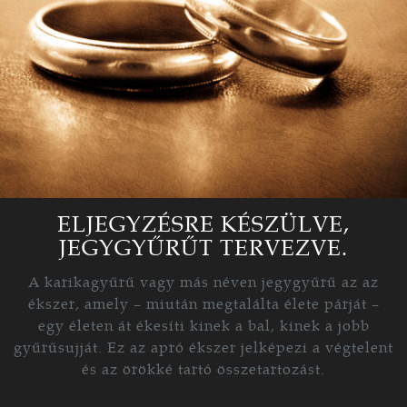
ELJEGYZÉSRE KÉSZÜLVE,
JEGYGYŰRŰT TERVEZVE.
A karikagyűrű vagy más néven jegygyűrű az az
ékszer, amely – miután megtalálta élete párját –
egy életen át ékesíti kinek a bal, kinek a jobb
gyűrűsujját. Ez az apró ékszer jelképezi a végtelent
és az örökké tartó összetartozást.