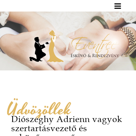
Üdvözöllek
Diószeghy Adrienn vagyok
szertartásvezető és