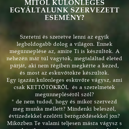
MITŐL KÜLÖNLEGES
EGYÁLTALUNK SZERVEZETT
ESEMÉNY?
Szeretni és szeretve lenni az egyik
legboldogabb dolog a világon. Ennek
megünneplése az, amire Ti is készültök. A
nehezén már túl vagytok, megtaláltad életed
párját, aki nem régiben megkérte a kezed,
és most az esküvőtökre készültök.
Egy igazán különleges esküvőre vágysz, ami
csak KETTŐTÖKRŐL és a szerelmetek
megünnepléséről szól?
" de nem tudod, hogy és mikor szervezd
meg munka mellett? Mindenki beleszól,
évtizedekkel ezelőtti berögződésekkel jön?
Miközben Te valami teljesen másra vágysz s