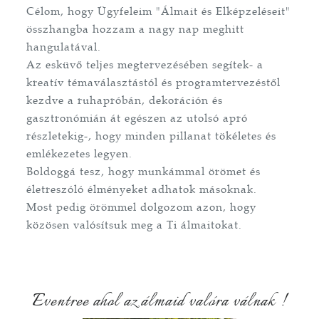
Célom, hogy Ügyfeleim "Álmait és Elképzeléseit"
összhangba hozzam a nagy nap meghitt
hangulatával.
Az esküvő teljes megtervezésében segítek- a
kreatív témaválasztástól és programtervezéstől
kezdve a ruhapróbán, dekoráción és
gasztronómián át egészen az utolsó apró
részletekig-, hogy minden pillanat tökéletes és
emlékezetes legyen.
Boldoggá tesz, hogy munkámmal örömet és
életreszóló élményeket adhatok másoknak.
Most pedig örömmel dolgozom azon, hogy
közösen valósítsuk meg a Ti álmaitokat.
Eventree ahol az álmaid valóra válnak !