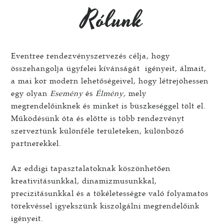
Rólunk
Eventree rendezvényszervezés célja, hogy
összehangolja ügyfelei kívánságát igényeit, álmait,
a mai kor modern lehetőségeivel, hogy létrejöhessen
egy olyan
Esemény
és
Élmény,
mely
megrendelőinknek és minket is büszkeséggel tölt el.
Működésünk óta és előtte is több rendezvényt
szerveztünk különféle területeken, különböző
partnerekkel.
Az eddigi tapasztalatoknak köszönhetően
kreativitásunkkal, dinamizmusunkkal,
precizitásunkkal és a tökéletességre való folyamatos
törekvéssel igyekszünk kiszolgálni megrendelőink
igényeit.