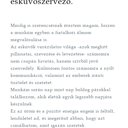
esküvőszervező.
Mindig is szerencsésnek éreztem magam, hiszen
a munkám egyben a fiatalkori álmom
megvalósulása is.
Az esküvők varázslatos világa -azok meghitt
pillanatai, szevezése és levezetése- számomra
nem csupán hivatás, hanem szívből jövő
szenvedély. Különösen fontos számomra a nyílt
kommunikáció, valamint az emberek iránti
tisztelet és szeretet.
Munkám során nap mint nap boldog párokkal
találkozom, akik életük egyik legszebb napjára
készülnek.
Ez az öröm és a pozitív energia engem is feltölt,
lendületet ad, és megerősít abban, hogy azt
csinálhatom, amit igazán szeretek.