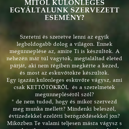
MITŐL KÜLÖNLEGES
EGYÁLTALUNK SZERVEZETT
ESEMÉNY?
Szeretni és szeretve lenni az egyik
legboldogabb dolog a világon. Ennek
megünneplése az, amire Ti is készültök. A
nehezén már túl vagytok, megtaláltad életed
párját, aki nem régiben megkérte a kezed,
és most az esküvőtökre készültök.
Egy igazán különleges esküvőre vágysz, ami
csak KETTŐTÖKRŐL és a szerelmetek
megünnepléséről szól?
" de nem tudod, hogy és mikor szervezd
meg munka mellett? Mindenki beleszól,
évtizedekkel ezelőtti berögződésekkel jön?
Miközben Te valami teljesen másra vágysz s