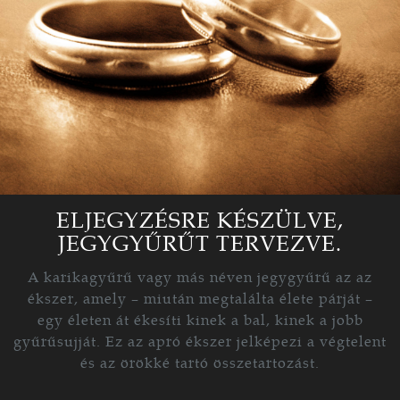
ELJEGYZÉSRE KÉSZÜLVE,
JEGYGYŰRŰT TERVEZVE.
A karikagyűrű vagy más néven jegygyűrű az az
ékszer, amely – miután megtalálta élete párját –
egy életen át ékesíti kinek a bal, kinek a jobb
gyűrűsujját. Ez az apró ékszer jelképezi a végtelent
és az örökké tartó összetartozást.