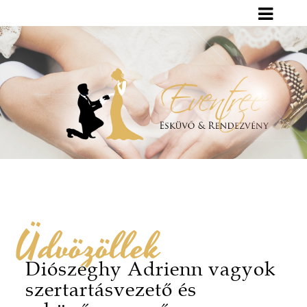
Üdvözöllek
Diószeghy Adrienn vagyok
szertartásvezető és