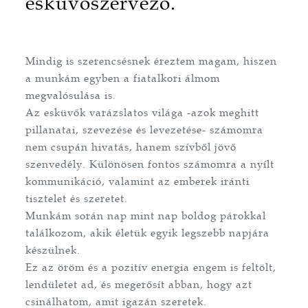
esküvőszervező.
Mindig is szerencsésnek éreztem magam, hiszen
a munkám egyben a fiatalkori álmom
megvalósulása is.
Az esküvők varázslatos világa -azok meghitt
pillanatai, szevezése és levezetése- számomra
nem csupán hivatás, hanem szívből jövő
szenvedély. Különösen fontos számomra a nyílt
kommunikáció, valamint az emberek iránti
tisztelet és szeretet.
Munkám során nap mint nap boldog párokkal
találkozom, akik életük egyik legszebb napjára
készülnek.
Ez az öröm és a pozitív energia engem is feltölt,
lendületet ad, és megerősít abban, hogy azt
csinálhatom, amit igazán szeretek.