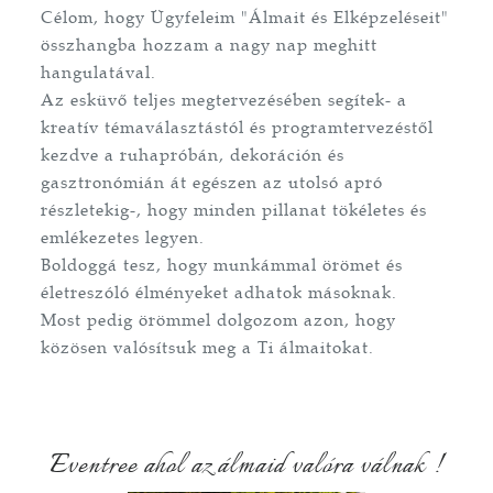
Célom, hogy Ügyfeleim "Álmait és Elképzeléseit"
összhangba hozzam a nagy nap meghitt
hangulatával.
Az esküvő teljes megtervezésében segítek- a
kreatív témaválasztástól és programtervezéstől
kezdve a ruhapróbán, dekoráción és
gasztronómián át egészen az utolsó apró
részletekig-, hogy minden pillanat tökéletes és
emlékezetes legyen.
Boldoggá tesz, hogy munkámmal örömet és
életreszóló élményeket adhatok másoknak.
Most pedig örömmel dolgozom azon, hogy
közösen valósítsuk meg a Ti álmaitokat.
Eventree ahol az álmaid valóra válnak !