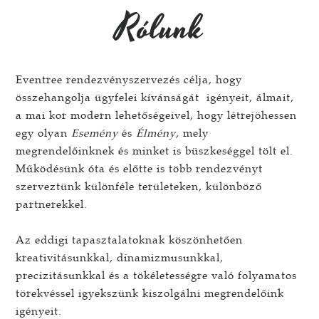
Rólunk
Eventree rendezvényszervezés célja, hogy
összehangolja ügyfelei kívánságát igényeit, álmait,
a mai kor modern lehetőségeivel, hogy létrejöhessen
egy olyan
Esemény
és
Élmény,
mely
megrendelőinknek és minket is büszkeséggel tölt el.
Működésünk óta és előtte is több rendezvényt
szerveztünk különféle területeken, különböző
partnerekkel.
Az eddigi tapasztalatoknak köszönhetően
kreativitásunkkal, dinamizmusunkkal,
precizitásunkkal és a tökéletességre való folyamatos
törekvéssel igyekszünk kiszolgálni megrendelőink
igényeit.